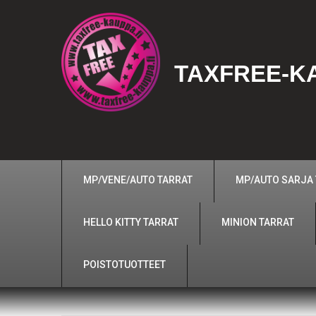
TAXFREE-KA
MP/VENE/AUTO TARRAT
MP/AUTO SARJA
HELLO KITTY TARRAT
MINION TARRAT
POISTOTUOTTEET