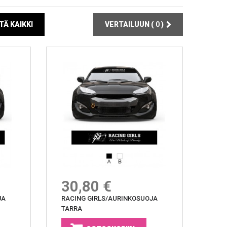
TÄ KAIKKI
VERTAILUUN (
0
)
30,80 €
JA
RACING GIRLS/AURINKOSUOJA
TARRA