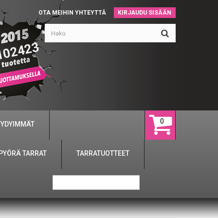
OTA MEIHIN YHTEYTTÄ
KIRJAUDU SISÄÄN
102423
0
YYDYIMMÄT
PYÖRÄ TARRAT
TARRATUOTTEET