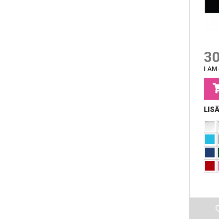
30
I AM
LIS