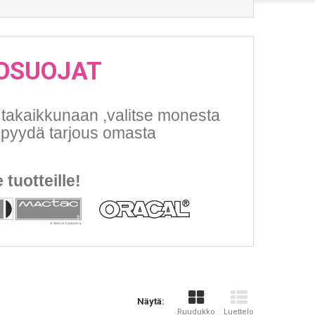
KOSUOJAT
i takaikkunaan ,valitse monesta
 pyydä tarjous omasta
 tuotteille!
Näytä:
Ruudukko
Luettelo