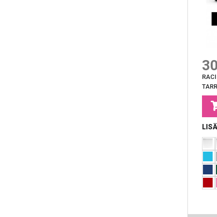
30
RACI
TAR
LIS