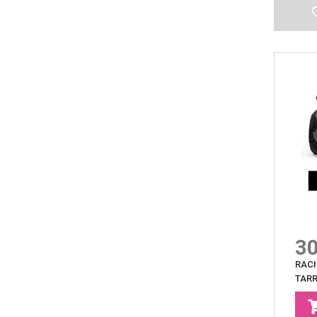
30
RACI
TAR