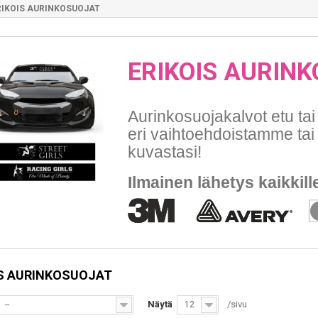
RIKOIS AURINKOSUOJAT
ERIKOIS AURIN
Aurinkosuojakalvot etu ta
eri vaihtoehdoistamme tai
kuvastasi!
Ilmainen lähetys kaikkille
IS AURINKOSUOJAT
Näytä
/sivu
--
12