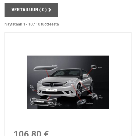
VERTAILUUN (
0
)
Näytetään 1 - 10 / 10 tuotteesta
106,80 €