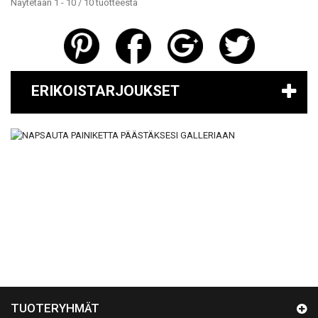
Näytetään 1 - 10 / 10 tuotteesta
ERIKOISTARJOUKSET
TUOTERYHMÄT