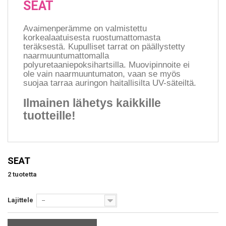
SEAT
Avaimenperämme on valmistettu
korkealaatuisesta ruostumattomasta
teräksestä. Kupulliset tarrat on päällystetty
naarmuuntumattomalla
polyuretaaniepoksihartsilla. Muovipinnoite ei
ole vain naarmuuntumaton, vaan se myös
suojaa tarraa auringon haitallisilta UV-säteiltä.
Ilmainen lähetys kaikkille
tuotteille!
SEAT
2 tuotetta
Lajittele
--