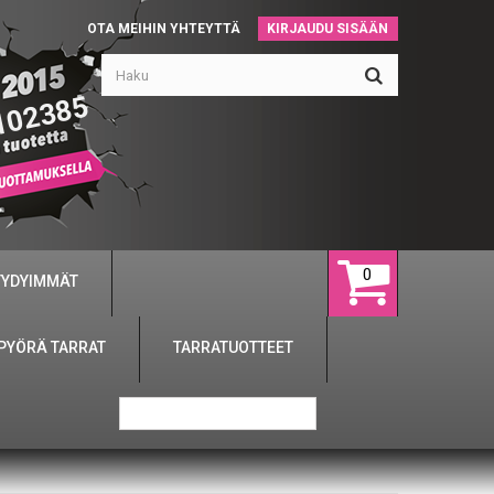
OTA MEIHIN YHTEYTTÄ
KIRJAUDU SISÄÄN
102385
0
YYDYIMMÄT
PYÖRÄ TARRAT
TARRATUOTTEET