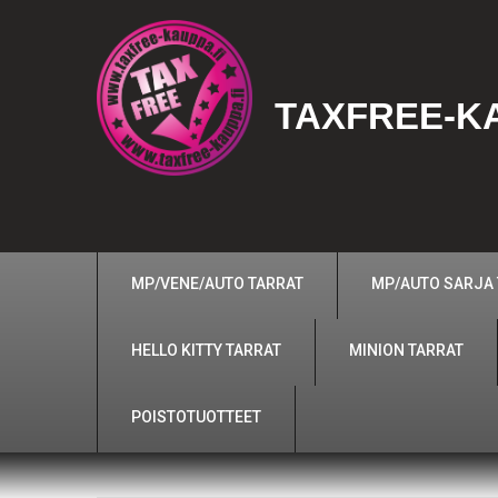
TAXFREE-KA
MP/VENE/AUTO TARRAT
MP/AUTO SARJA
HELLO KITTY TARRAT
MINION TARRAT
POISTOTUOTTEET