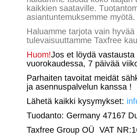
kaikkien saataville. Tuotant
asiantuntemuksemme myötä.
Haluamme tarjota vain hyvää j
tulevaisuuttamme Taxfree ka
Huom!
Jos et löydä vastausta
vuorokaudessa, 7 päivää viik
Parhaiten tavoitat meidät säh
ja
asennuspalvelun
kanssa !
Lähetä kaikki kysymykset:
in
Tuodanto: Germany 47167 Dui
Taxfree Group OÜ VAT NR: