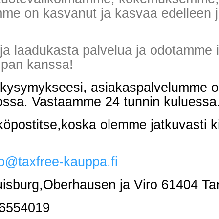
omme on kasvanut ja kasvaa edelleen 
a laadukasta palvelua ja odotamme in
upan kanssa!
 kysymykseesi, asiakaspalvelumme on
ossa. Vastaamme 24 tunnin kuluessa
köpostitse,koska olemme jatkuvasti ki
fo@taxfree-kauppa.fi
sburg,Oberhausen ja Viro 61404 Tar
16554019