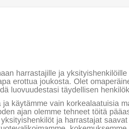
an harrastajille ja yksityishenkilöill
apa erottua joukosta. Olet omaperäinen
ehdä luovuudestasi täydellisen henkilö
 ja käytämme vain korkealaatuisia mat
en ajan olemme tehneet töitä pääasia
 yksityishenkilöt ja harrastajat saa
 tuotevalikoimamme, kokemuksemme, 