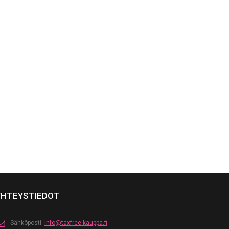
YHTEYSTIEDOT
Sähköposti:
info@taxfree-kauppa.fi