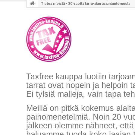
Tietoa meistä - 20 vuotta tarra-alan asiantuntemusta
Taxfree kauppa luotiin tarjoama
tarrat ovat nopein ja helpoin t
Ei tylsiä malleja, vain tapa t
Meillä on pitkä kokemus alalta
painomenetelmiä. Noin 20 vuod
jälkeen olemme nähneet, että
haluamme tuoda koko laajan