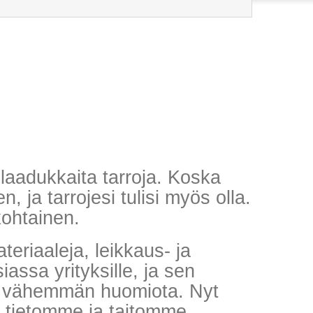
e laadukkaita tarroja. Koska
, ja tarrojesi tulisi myös olla.
kohtainen.
eriaaleja, leikkaus- ja
ssa yrityksille, ja sen
vat vähemmän huomiota. Nyt
tietomme ja taitomme