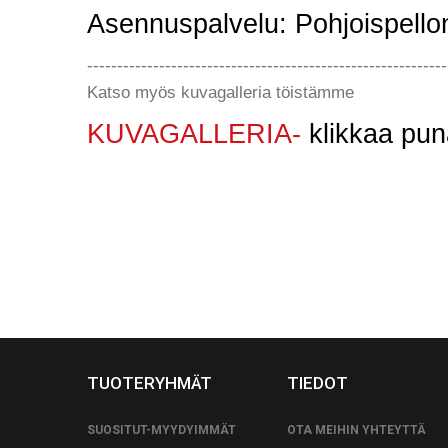
Asennuspalvelu: Pohjoispello
------------------------------------------------------------
Katso myös kuvagalleria töistämme
KUVAGALLERIA
-
klikkaa pun
TUOTERYHMÄT
TIEDOT
SUOSITUT-MYYDYIMMÄT
OTA MEIHIN YHTEYTTÄ