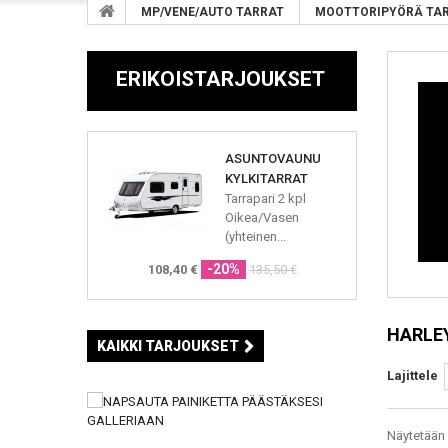
MP/VENE/AUTO TARRAT
MOOTTORIPYÖRÄ TA
ERIKOISTARJOUKSET
ASUNTOVAUNU
KYLKITARRAT
Tarrapari 2 kpl
Oikea/Vasen
(yhteinen...
-20%
108,40 €
135,50 €
HARLEY
KAIKKI TARJOUKSET
Lajittele
Näytetään 