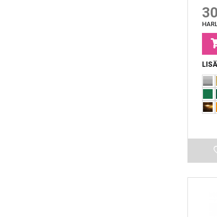
30
HARL
LIS