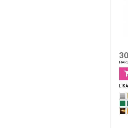
30
HARL
LIS