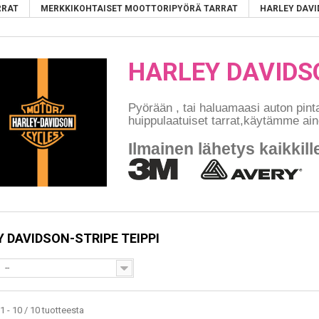
RRAT
MERKKIKOHTAISET MOOTTORIPYÖRÄ TARRAT
HARLEY DAV
HARLEY DAVIDSO
Pyörään , tai haluamaasi auton pint
huippulaatuiset tarrat,käytämme ain
Ilmainen lähetys kaikkille
 DAVIDSON-STRIPE TEIPPI
--
1 - 10 / 10 tuotteesta