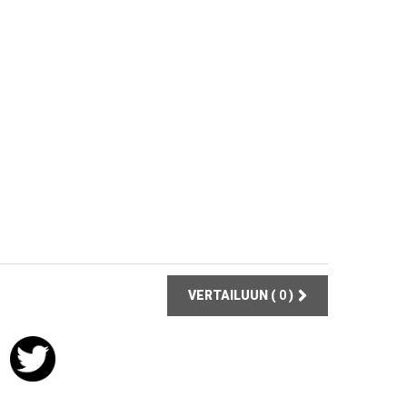
VERTAILUUN (
0
)