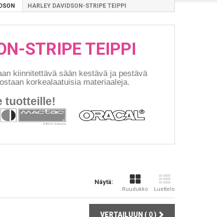
IDSON
HARLEY DAVIDSON-STRIPE TEIPPI
N-STRIPE TEIPPI
aan kiinnitettävä sään kestävä ja pestävä
ostaan korkealaatuisia materiaaleja.
 tuotteille!
Näytä:
Ruudukko
Luettelo
VERTAILUUN (
0
)