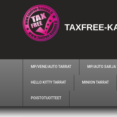
TAXFREE-KA
MP/VENE/AUTO TARRAT
MP/AUTO SARJA
HELLO KITTY TARRAT
MINION TARRAT
POISTOTUOTTEET