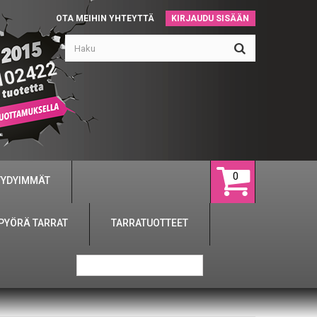
OTA MEIHIN YHTEYTTÄ
KIRJAUDU SISÄÄN
102422
0
YYDYIMMÄT
PYÖRÄ TARRAT
TARRATUOTTEET