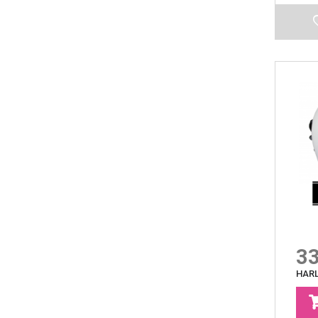
33
HARL