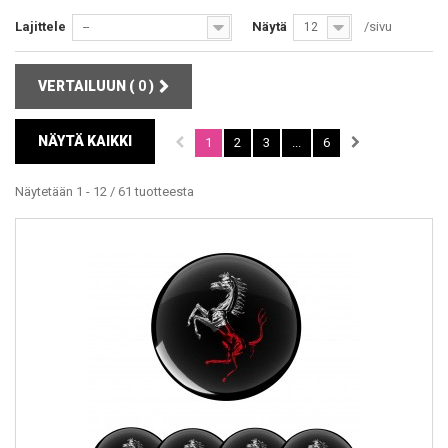
Lajittele
Näytä
/sivu
--
12
VERTAILUUN (
0
)
NÄYTÄ KAIKKI
1
2
3
...
6
Näytetään 1 - 12 / 61 tuotteesta