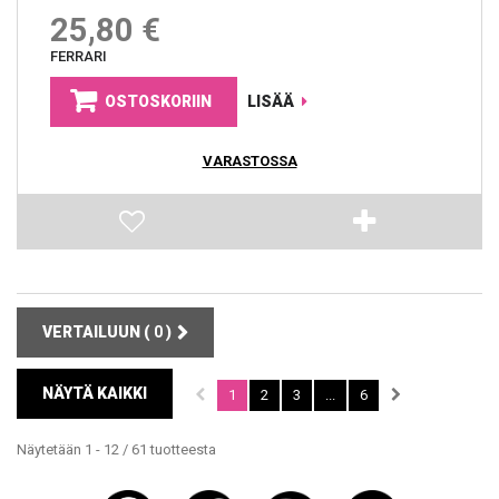
25,80 €
FERRARI
OSTOSKORIIN
LISÄÄ
VARASTOSSA
VERTAILUUN (
0
)
NÄYTÄ KAIKKI
1
2
3
...
6
Näytetään 1 - 12 / 61 tuotteesta