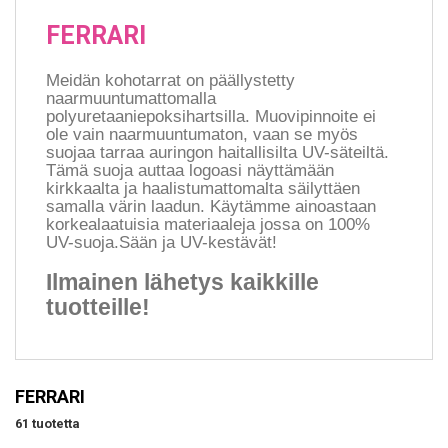
FERRARI
Meidän kohotarrat on päällystetty
naarmuuntumattomalla
polyuretaaniepoksihartsilla. Muovipinnoite ei
ole vain naarmuuntumaton, vaan se myös
suojaa tarraa auringon haitallisilta UV-säteiltä.
Tämä suoja auttaa logoasi näyttämään
kirkkaalta ja haalistumattomalta säilyttäen
samalla värin laadun. Käytämme ainoastaan
korkealaatuisia materiaaleja jossa on 100%
UV-suoja.Sään ja UV-kestävät!
Ilmainen lähetys kaikkille
tuotteille!
FERRARI
61 tuotetta