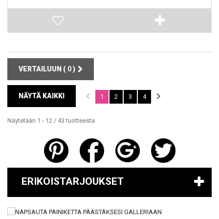
VERTAILUUN (
0
)
NÄYTÄ KAIKKI
1
2
3
4
Näytetään 1 - 12 / 43 tuotteesta
ERIKOISTARJOUKSET