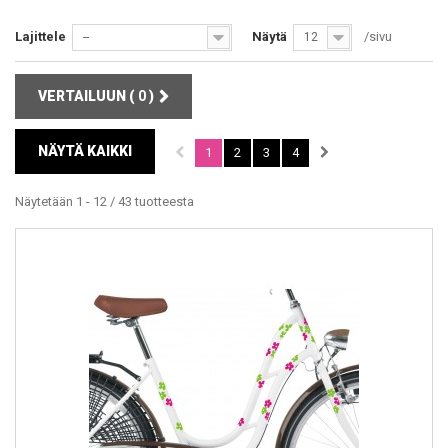
Lajittele
Näytä
/sivu
--
12
VERTAILUUN (
0
)
NÄYTÄ KAIKKI
1
2
3
4
Näytetään 1 - 12 / 43 tuotteesta