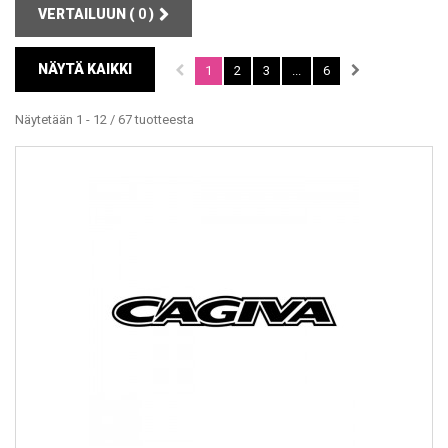
VERTAILUUN (
0
)
NÄYTÄ KAIKKI
1
2
3
...
6
Näytetään 1 - 12 / 67 tuotteesta