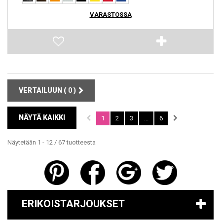
VARASTOSSA
VERTAILUUN (
0
)
NÄYTÄ KAIKKI
1
2
3
...
6
Näytetään 1 - 12 / 67 tuotteesta
ERIKOISTARJOUKSET