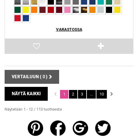
VARASTOSSA
VERTAILUUN (
0
)
NÄYTÄ KAIKKI
1
2
3
...
10
Näytetään 1 - 12 / 113 tuotteesta