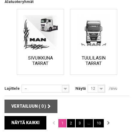
Alatuoteryhmät
SIVUIKKUNA
TUULILASIN
TARRAT
TARRAT
Lajittele
Näytä
/sivu
--
12
VERTAILUUN (
0
)
NÄYTÄ KAIKKI
1
2
3
...
10