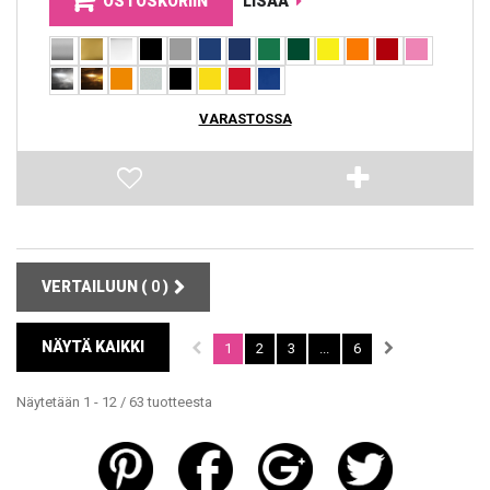
OSTOSKORIIN
LISÄÄ
VARASTOSSA
VERTAILUUN (
0
)
NÄYTÄ KAIKKI
1
2
3
...
6
Näytetään 1 - 12 / 63 tuotteesta