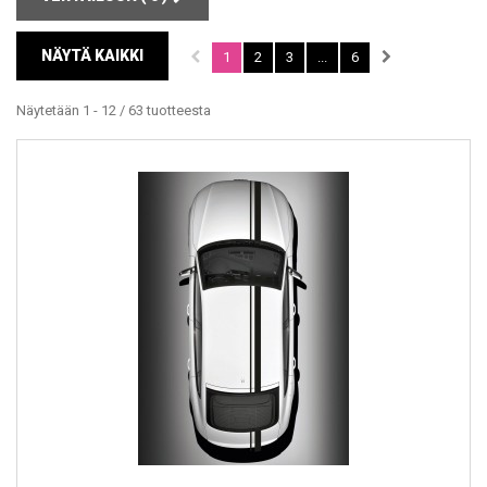
NÄYTÄ KAIKKI
1
2
3
...
6
Näytetään 1 - 12 / 63 tuotteesta