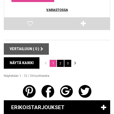
VARASTOSSA
VERTAILUUN (
0
)
NÄYTÄ KAIKKI
1
2
3
Näytetään 1 - 12 / 34 tuotteesta
ERIKOISTARJOUKSET