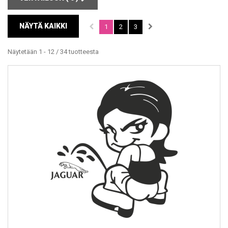
NÄYTÄ KAIKKI
1
2
3
Näytetään 1 - 12 / 34 tuotteesta