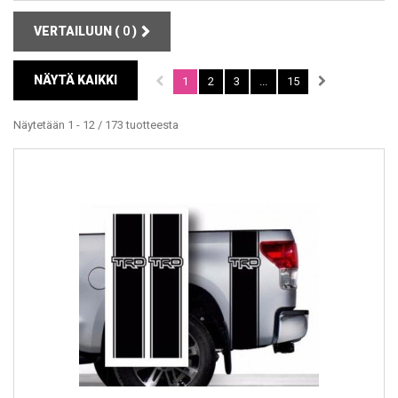
VERTAILUUN (
0
)
NÄYTÄ KAIKKI
1
2
3
...
15
Näytetään 1 - 12 / 173 tuotteesta