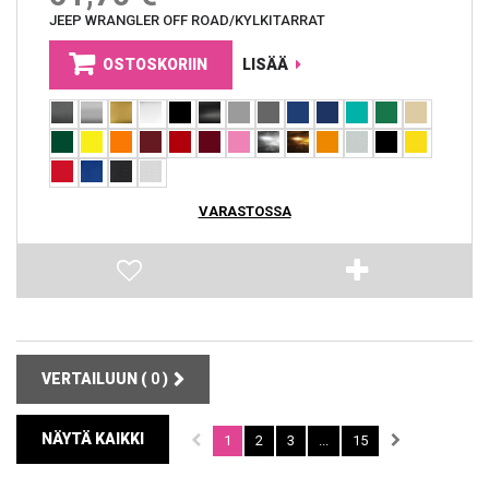
JEEP WRANGLER OFF ROAD/KYLKITARRAT
OSTOSKORIIN
LISÄÄ
VARASTOSSA
VERTAILUUN (
0
)
NÄYTÄ KAIKKI
1
2
3
...
15