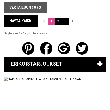
VERTAILUUN (
0
)
NÄYTÄ KAIKKI
1
2
3
Näytetään 1 - 12 / 25 tuotteesta
ERIKOISTARJOUKSET