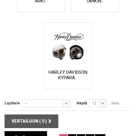
ARKI...
TANKIN...
HARLEY DAVIDSON
KYPÄRÄ...
Lajittele
Näytä
/sivu
--
12
VERTAILUUN (
0
)