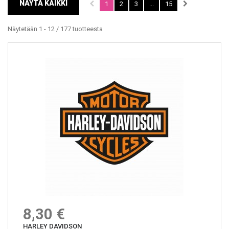
NÄYTÄ KAIKKI
1
2
3
...
15
Näytetään 1 - 12 / 177 tuotteesta
8,30 €
HARLEY DAVIDSON