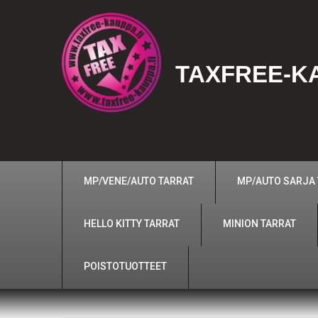
TAXFREE-KA
MP/VENE/AUTO TARRAT
MP/AUTO SARJA
HELLO KITTY TARRAT
MINION TARRAT
POISTOTUOTTEET