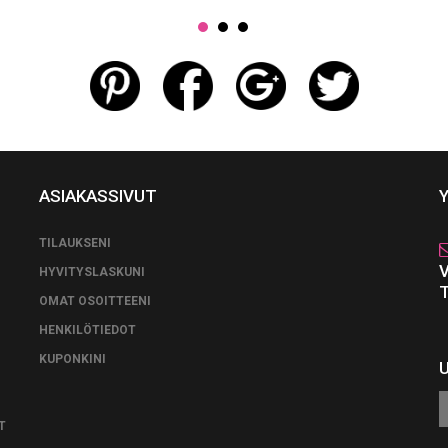
ASIAKASSIVUT
TILAUKSENI
HYVITYSLASKUNI
OMAT OSOITTEENI
HENKILÖTIEDOT
KUPONKINI
T