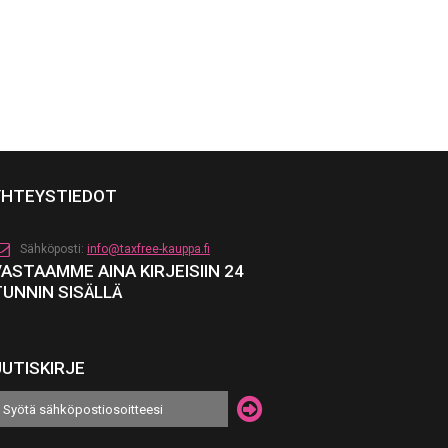
YHTEYSTIEDOT
Sähköposti:
info@taxfree-kauppa.fi
VASTAAMME AINA KIRJEISIIN 24
TUNNIN SISÄLLÄ
UUTISKIRJE