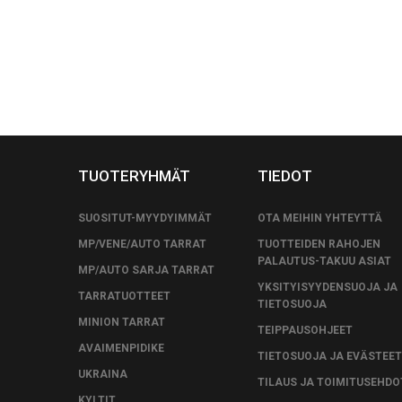
TUOTERYHMÄT
TIEDOT
SUOSITUT-MYYDYIMMÄT
OTA MEIHIN YHTEYTTÄ
MP/VENE/AUTO TARRAT
TUOTTEIDEN RAHOJEN
PALAUTUS-TAKUU ASIAT
MP/AUTO SARJA TARRAT
YKSITYISYYDENSUOJA JA
TARRATUOTTEET
TIETOSUOJA
MINION TARRAT
TEIPPAUSOHJEET
AVAIMENPIDIKE
TIETOSUOJA JA EVÄSTEET
UKRAINA
TILAUS JA TOIMITUSEHDO
KYLTIT