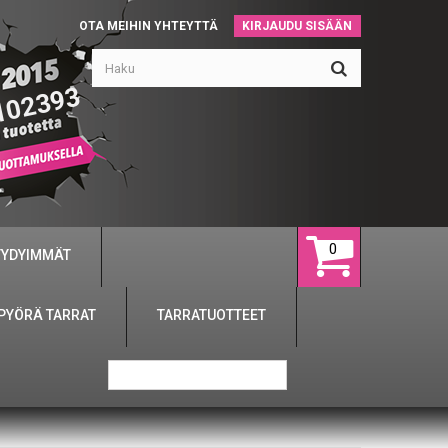
OTA MEIHIN YHTEYTTÄ
KIRJAUDU SISÄÄN
102393
0
YYDYIMMÄT
PYÖRÄ TARRAT
TARRATUOTTEET