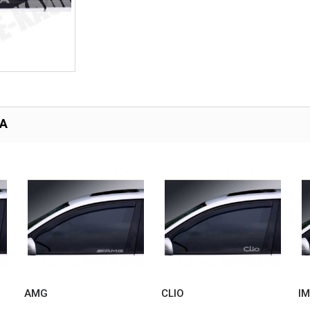
TA
AMG
CLIO
I