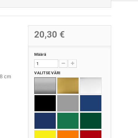
20,30 €
Määrä
VALITSE VÄRI
,8 cm