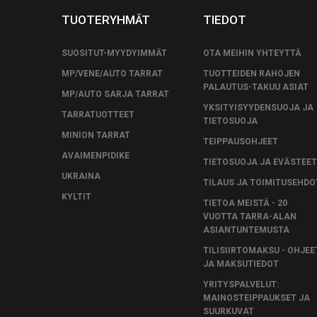
TUOTERYHMÄT
TIEDOT
SUOSITUT-MYYDYIMMÄT
OTA MEIHIN YHTEYTTÄ
MP/VENE/AUTO TARRAT
TUOTTEIDEN RAHOJEN
PALAUTUS-TAKUU ASIAT
MP/AUTO SARJA TARRAT
YKSITYISYYDENSUOJA JA
TARRATUOTTEET
TIETOSUOJA
MINION TARRAT
TEIPPAUSOHJEET
AVAIMENPIDIKE
TIETOSUOJA JA EVÄSTEET
UKRAINA
TILAUS JA TOIMITUSEHDO
KYLTIT
TIETOA MEISTÄ - 20
VUOTTA TARRA-ALAN
ASIANTUNTEMUSTA
TILISIIRTOMAKSU - OHJEE
JA MAKSUTIEDOT
YRITYSPALVELUT:
MAINOSTEIPPAUKSET JA
SUURKUVAT