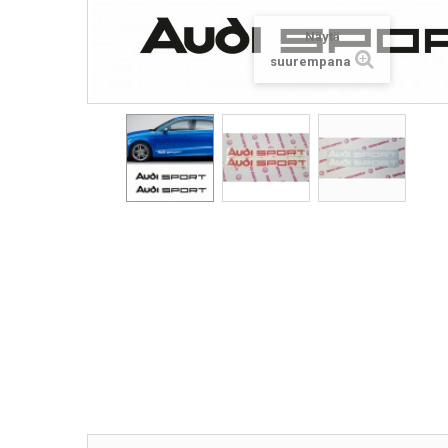
Näytä
suurempana