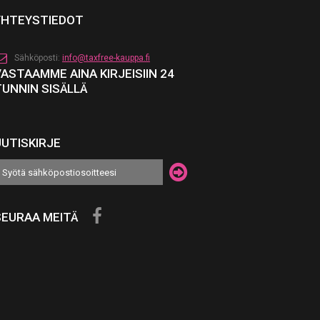
YHTEYSTIEDOT
Sähköposti:
info@taxfree-kauppa.fi
VASTAAMME AINA KIRJEISIIN 24
TUNNIN SISÄLLÄ
UUTISKIRJE
SEURAA MEITÄ