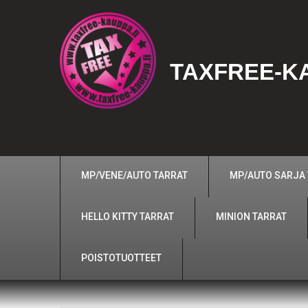
TAXFREE-KA
MP/VENE/AUTO TARRAT
MP/AUTO SARJA
HELLO KITTY TARRAT
MINION TARRAT
POISTOTUOTTEET