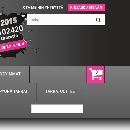
OTA MEIHIN YHTEYTTÄ
KIRJAUDU SISÄÄN
102420
0
YYDYIMMÄT
PYÖRÄ TARRAT
TARRATUOTTEET