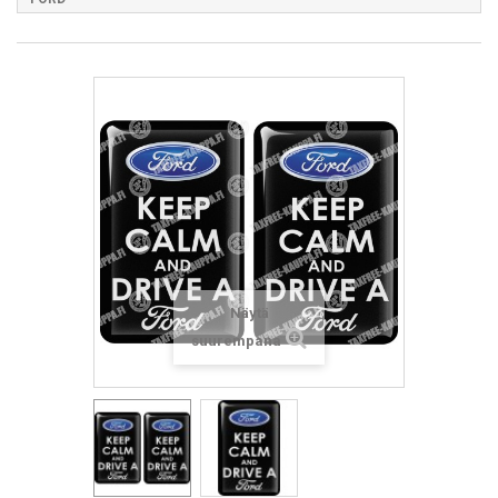
Näytä
suurempana