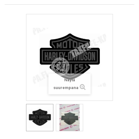
Näytä
suurempana