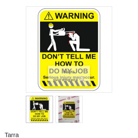
Näytä
suurempana
Tarra