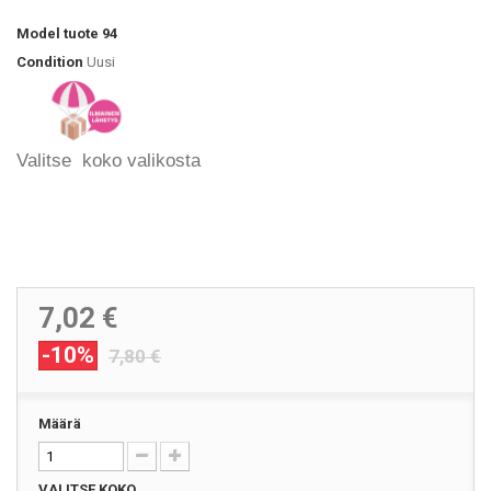
Model
tuote 94
Condition
Uusi
Valitse koko valikosta
7,02 €
-10%
7,80 €
Määrä
VALITSE KOKO