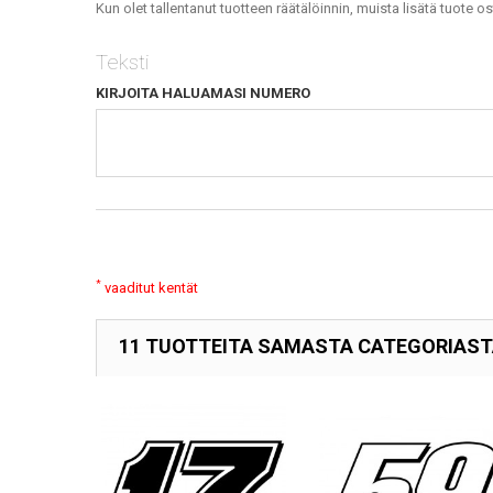
Kun olet tallentanut tuotteen räätälöinnin, muista lisätä tuote os
Teksti
KIRJOITA HALUAMASI NUMERO
*
vaaditut kentät
11 TUOTTEITA SAMASTA CATEGORIAS