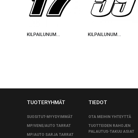
KILPAILUNUM...
KILPAILUNUM...
TUOTERYHMÄT
TIEDOT
SUOSITUT-MYYDYIMMÄT
OTA MEIHIN YHTEYTTÄ
MP/VENE/AUTO TARRAT
TUOTTEIDEN RAHOJEN
PALAUTUS-TAKUU ASIAT
MP/AUTO SARJA TARRAT