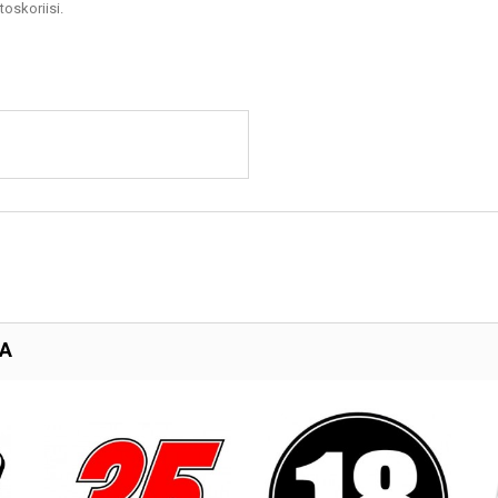
toskoriisi.
TA