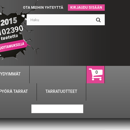
OTA MEIHIN YHTEYTTÄ
KIRJAUDU SISÄÄN
102390
0
YYDYIMMÄT
PYÖRÄ TARRAT
TARRATUOTTEET