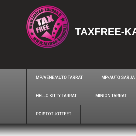
TAXFREE-KA
MP/VENE/AUTO TARRAT
MP/AUTO SARJA
HELLO KITTY TARRAT
MINION TARRAT
POISTOTUOTTEET