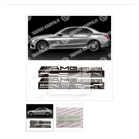
Näytä
suurempana