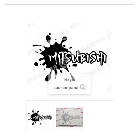
Näytä
suurempana