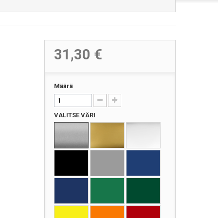
31,30 €
Määrä
VALITSE VÄRI