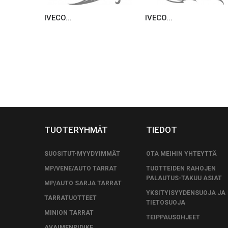
IVECO...
IVECO...
TUOTERYHMÄT
TIEDOT
SUOSITUT-MYYDYIMMÄT
OTA MEIHIN YHTEYTTÄ
MP/VENE/AUTO TARRAT
TUOTTEIDEN RAHOJEN
PALAUTUS-TAKUU ASIAT
MP/AUTO SARJA TARRAT
YKSITYISYYDENSUOJA JA
TARRATUOTTEET
TIETOSUOJA
MINION TARRAT
TEIPPAUSOHJEET
AVAIMENPIDIKE