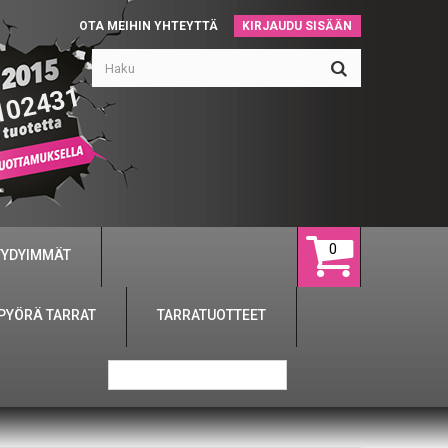
OTA MEIHIN YHTEYTTÄ
KIRJAUDU SISÄÄN
102431
0
YYDYIMMÄT
PYÖRÄ TARRAT
TARRATUOTTEET