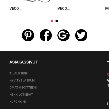
IVECO...
IVECO...
IV
ASIAKASSIVUT
TILAUKSENI
HYVITYSLASKUNI
OMAT OSOITTEENI
HENKILÖTIEDOT
KUPONKINI