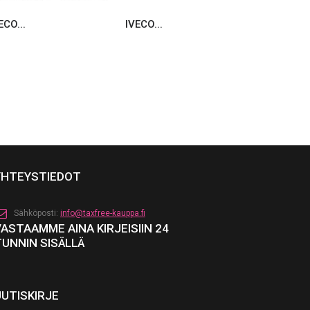
ECO...
IVECO...
IVECO...
YHTEYSTIEDOT
Sähköposti:
info@taxfree-kauppa.fi
VASTAAMME AINA KIRJEISIIN 24
TUNNIN SISÄLLÄ
UUTISKIRJE