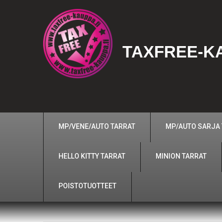
TAXFREE-KA
MP/VENE/AUTO TARRAT
MP/AUTO SARJA
HELLO KITTY TARRAT
MINION TARRAT
POISTOTUOTTEET