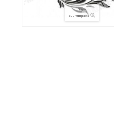
Näytä
suurempana