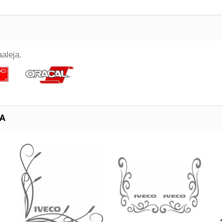
aleja.
TA