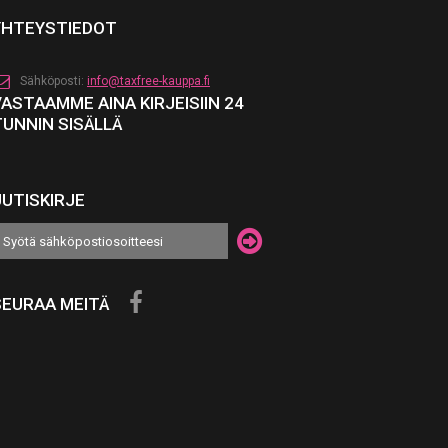
YHTEYSTIEDOT
Sähköposti:
info@taxfree-kauppa.fi
VASTAAMME AINA KIRJEISIIN 24
TUNNIN SISÄLLÄ
UUTISKIRJE
SEURAA MEITÄ