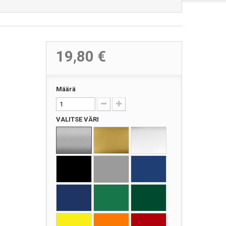
19,80 €
Määrä
VALITSE VÄRI