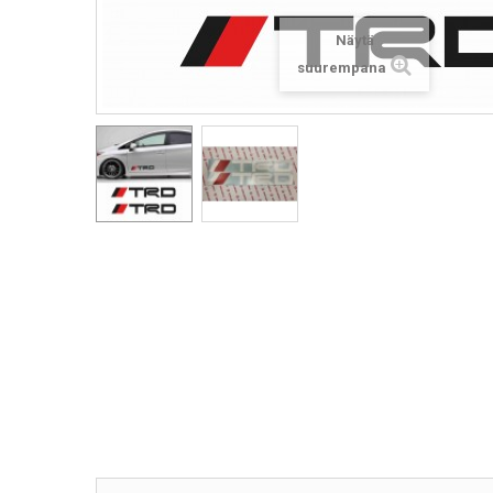
Näytä
suurempana