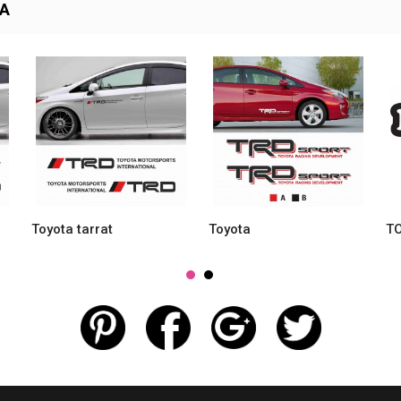
TA
Toyota tarrat
Toyota
T