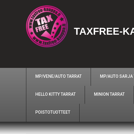
TAXFREE-KA
MP/VENE/AUTO TARRAT
MP/AUTO SARJA
HELLO KITTY TARRAT
MINION TARRAT
POISTOTUOTTEET