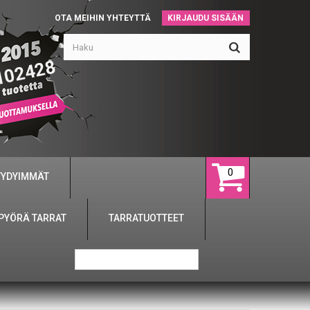
OTA MEIHIN YHTEYTTÄ
KIRJAUDU SISÄÄN
102428
0
YYDYIMMÄT
PYÖRÄ TARRAT
TARRATUOTTEET