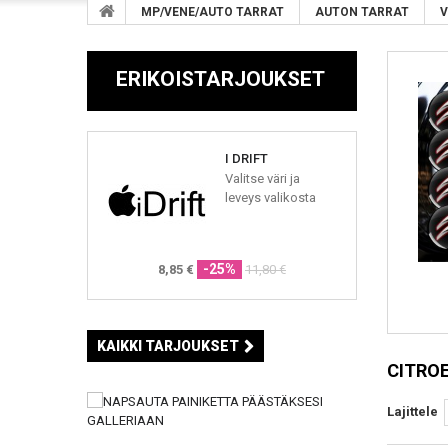
MP/VENE/AUTO TARRAT
AUTON TARRAT
V
ERIKOISTARJOUKSET
I DRIFT
Valitse väri ja
leveys valikosta
-25%
8,85 €
11,80 €
KAIKKI TARJOUKSET
CITRO
Lajittele