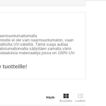
naarmuuntumattomalla
innoite ei ole vain naarmuuntumaton, vaan
llisilta UV-säteiltä. Tämä suoja auttaa
alistumattomalta säilyttäen samalla värin
alaatuisia materiaaleja jossa on 100% UV-
 tuotteille!
Näytä:
Ruudukko
Luettelo