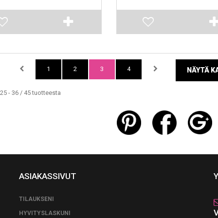
1
2
3
4
NÄYTÄ KA
25 - 36 / 45 tuotteesta
ASIAKASSIVUT
TILAUKSENI
HYVITYSLASKUNI