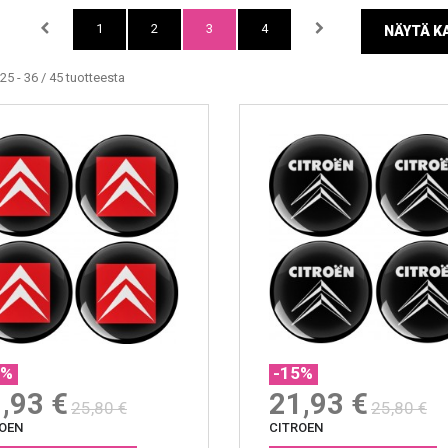
1
2
3
4
NÄYTÄ KA
25 - 36 / 45 tuotteesta
5%
-15%
,93 €
21,93 €
25,80 €
25,80 €
OEN
CITROEN