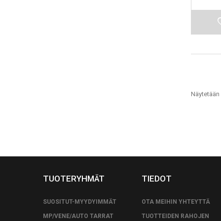
Näytetään 
TUOTERYHMÄT
TIEDOT
SUOSITUT-MYYDYIMMÄT
OTA MEIHIN YHTEYTTÄ
MP/VENE/AUTO TARRAT
TUOTTEIDEN RAHOJEN