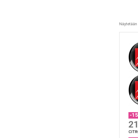
Näytetään 
-1
21
CITR