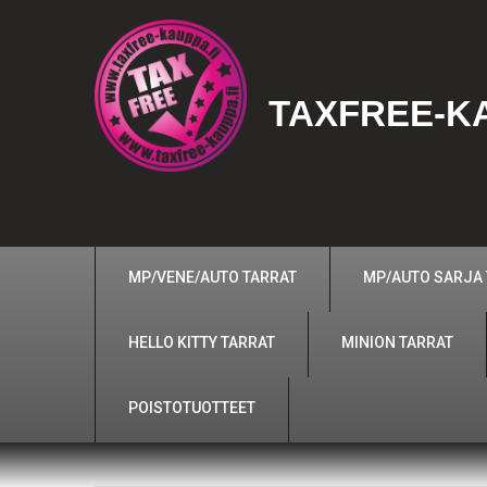
TAXFREE-KA
MP/VENE/AUTO TARRAT
MP/AUTO SARJA
HELLO KITTY TARRAT
MINION TARRAT
POISTOTUOTTEET