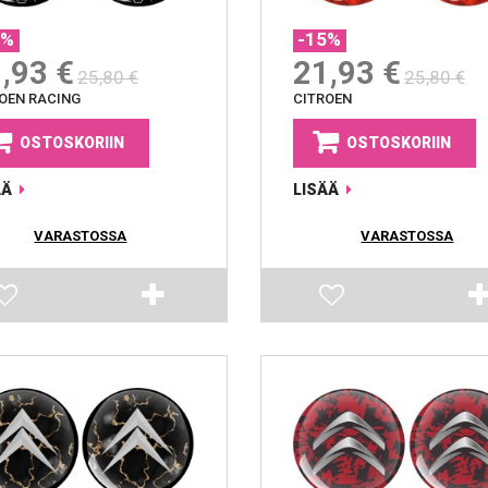
5%
-15%
,93 €
21,93 €
25,80 €
25,80 €
OEN RACING
CITROEN
OSTOSKORIIN
OSTOSKORIIN
ÄÄ
LISÄÄ
VARASTOSSA
VARASTOSSA