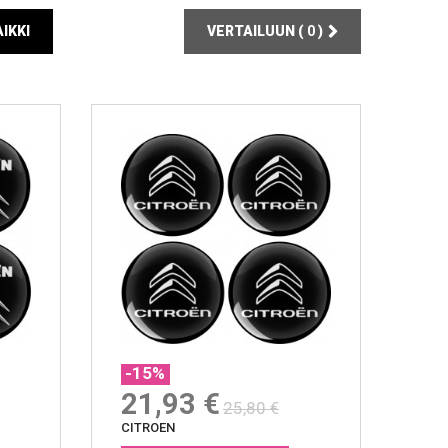
IKKI
VERTAILUUN (
0
)
-15%
21,93 €
25,80 €
CITROEN