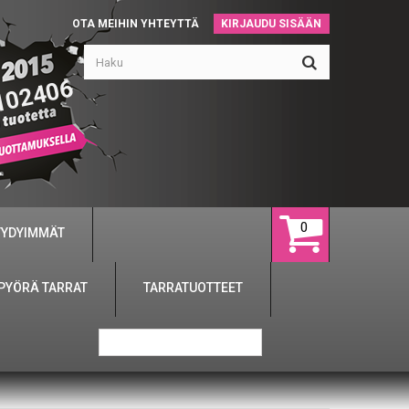
OTA MEIHIN YHTEYTTÄ
KIRJAUDU SISÄÄN
102406
0
YYDYIMMÄT
PYÖRÄ TARRAT
TARRATUOTTEET