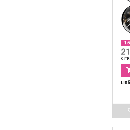
-1
21
CITR
LIS