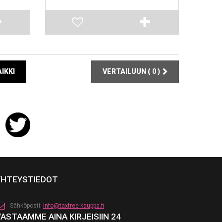
IKKI
VERTAILUUN (
0
)
YHTEYSTIEDOT
Sähköposti:
info@taxfree-kauppa.fi
VASTAAMME AINA KIRJEISIIN 24