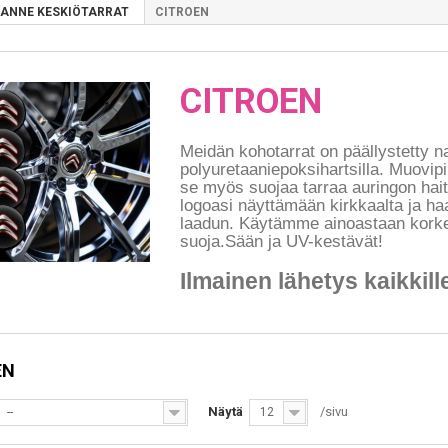
ANNE KESKIÖTARRAT
CITROEN
CITROEN
Meidän kohotarrat on päällystetty 
polyuretaaniepoksihartsilla. Muovip
se myös suojaa tarraa auringon haita
logoasi näyttämään kirkkaalta ja ha
laadun. Käytämme ainoastaan korke
suoja.Sään ja UV-kestävät!
Ilmainen lähetys kaikkille
EN
Näytä
/sivu
--
12