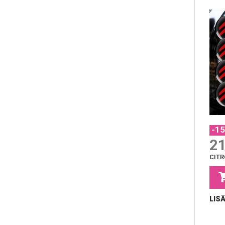
-1
21
CIT
LIS