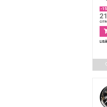
-1
21
CITR
LIS