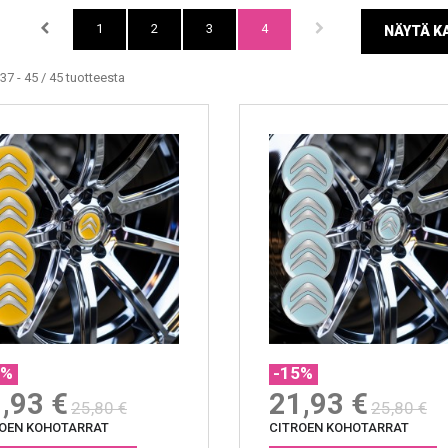
1
2
3
4
NÄYTÄ KA
37 - 45 / 45 tuotteesta
5%
-15%
,93 €
21,93 €
25,80 €
25,80 €
ROEN KOHOTARRAT
CITROEN KOHOTARRAT