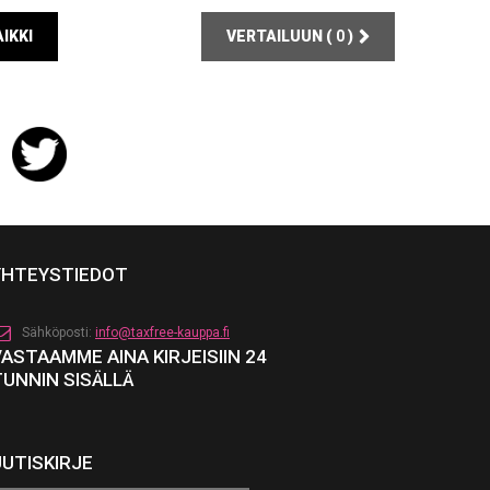
IKKI
VERTAILUUN (
0
)
YHTEYSTIEDOT
Sähköposti:
info@taxfree-kauppa.fi
VASTAAMME AINA KIRJEISIIN 24
TUNNIN SISÄLLÄ
UUTISKIRJE