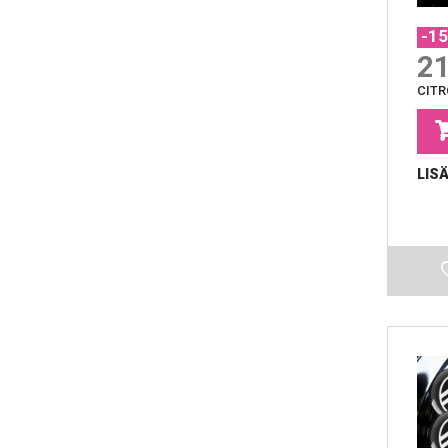
-1
21
CIT
LIS