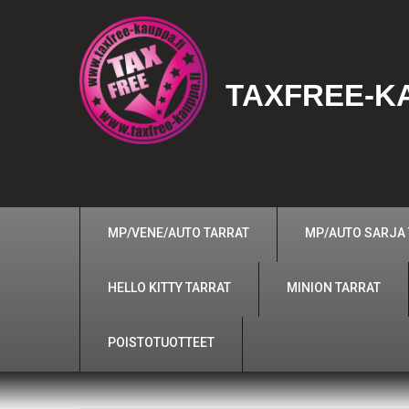
TAXFREE-KA
MP/VENE/AUTO TARRAT
MP/AUTO SARJA
HELLO KITTY TARRAT
MINION TARRAT
POISTOTUOTTEET