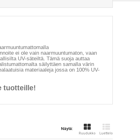
naarmuuntumattomalla
innoite ei ole vain naarmuuntumaton, vaan
llisilta UV-säteiltä. Tämä suoja auttaa
alistumattomalta säilyttäen samalla värin
alaatuisia materiaaleja jossa on 100% UV-
 tuotteille!
Näytä:
Ruudukko
Luettelo