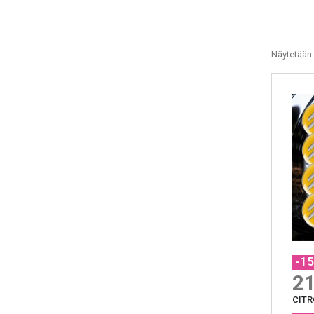
Näytetään 
-1
21
CIT