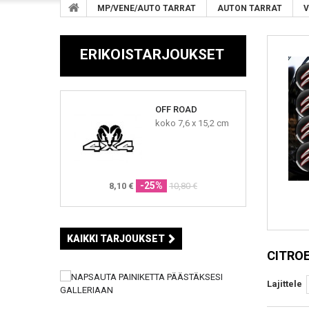
MP/VENE/AUTO TARRAT
AUTON TARRAT
V
ERIKOISTARJOUKSET
OFF ROAD
koko 7,6 x 15,2 cm
-25%
8,10 €
10,80 €
KAIKKI TARJOUKSET
CITRO
Lajittele