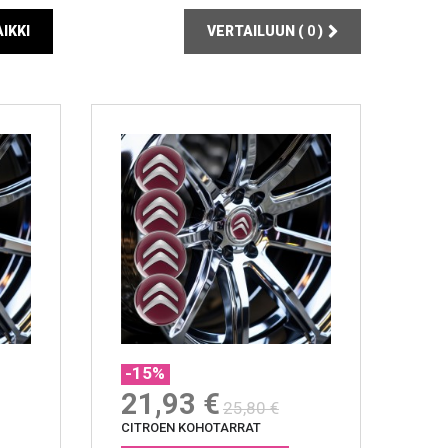
IKKI
VERTAILUUN (
0
)
-15%
21,93 €
25,80 €
CITROEN KOHOTARRAT