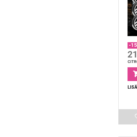
-1
21
CIT
LIS