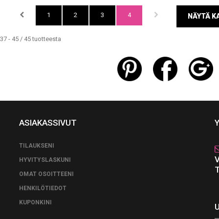
1
2
3
4
NÄYTÄ KA
37 - 45 / 45 tuotteesta
ASIAKASSIVUT
TILAUKSENI
HYVITYSLASKUNI
OMAT OSOITTEENI
HENKILÖTIEDOT
KUPONKINI