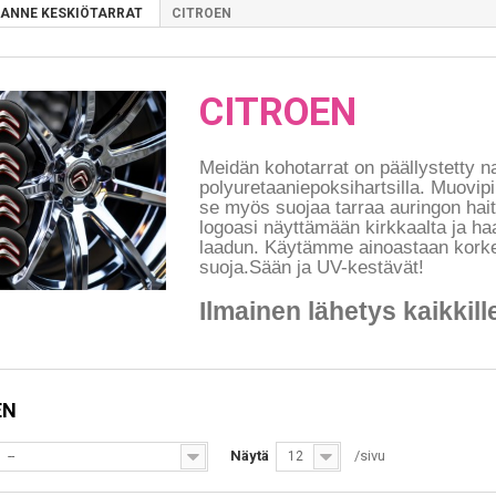
ANNE KESKIÖTARRAT
CITROEN
CITROEN
Meidän kohotarrat on päällystetty 
polyuretaaniepoksihartsilla. Muovip
se myös suojaa tarraa auringon haita
logoasi näyttämään kirkkaalta ja ha
laadun. Käytämme ainoastaan korke
suoja.Sään ja UV-kestävät!
Ilmainen lähetys kaikkille
EN
Näytä
/sivu
--
12