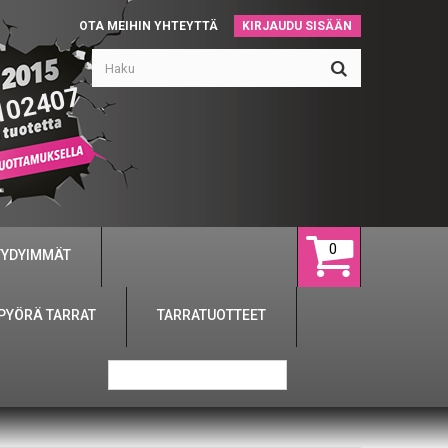
OTA MEIHIN YHTEYTTÄ
KIRJAUDU SISÄÄN
102407
0
YYDYIMMÄT
PYÖRÄ TARRAT
TARRATUOTTEET