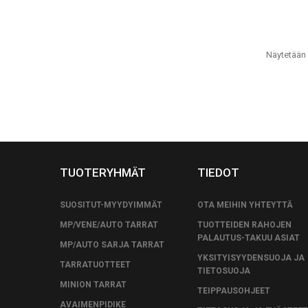
Näytetään 
TUOTERYHMÄT
TIEDOT
SUOSITUT-MYYDYIMMÄT
OTA MEIHIN YHTEYTTÄ
MP/VENE/AUTO TARRAT
TUOTTEIDEN RAHOJEN
PALAUTUS-TAKUU ASIAT
MP/AUTO SARJA TARRAT
YKSITYISYYDENSUOJA JA
TARRATUOTTEET
TIETOSUOJA
MINION TARRAT
TEIPPAUSOHJEET
AVAIMENPIDIKE