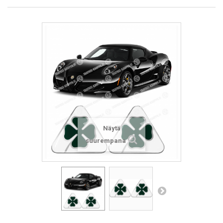
Näytä
suurempana