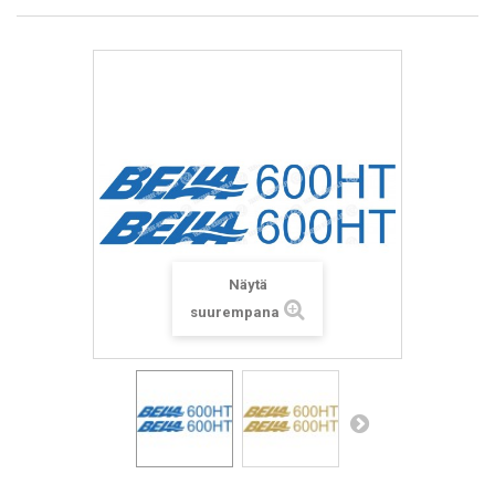
Näytä
suurempana