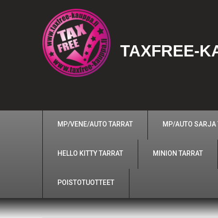
TAXFREE-KA
MP/VENE/AUTO TARRAT
MP/AUTO SARJA
HELLO KITTY TARRAT
MINION TARRAT
POISTOTUOTTEET