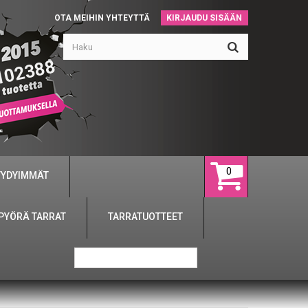
OTA MEIHIN YHTEYTTÄ
KIRJAUDU SISÄÄN
102388
0
YYDYIMMÄT
PYÖRÄ TARRAT
TARRATUOTTEET