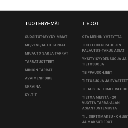
TUOTERYHMÄT
TIEDOT
SUOSITUT-MYYDYIMMÄT
OTA MEIHIN YHTEYTTÄ
MP/VENE/AUTO TARRAT
TUOTTEIDEN RAHOJEN
PALAUTUS-TAKUU ASIAT
MP/AUTO SARJA TARRAT
YKSITYISYYDENSUOJA JA
TARRATUOTTEET
TIETOSUOJA
MINION TARRAT
TEIPPAUSOHJEET
AVAIMENPIDIKE
TIETOSUOJA JA EVÄSTEET
UKRAINA
TILAUS JA TOIMITUSEHDO
KYLTIT
TIETOA MEISTÄ - 20
VUOTTA TARRA-ALAN
ASIANTUNTEMUSTA
TILISIIRTOMAKSU - OHJEE
JA MAKSUTIEDOT