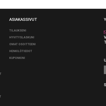
ASIAKASSIVUT
TILAUKSENI
HYVITYSLASKUNI
OMAT OSOITTEENI
HENKILÖTIEDOT
KUPONKINI
T
T