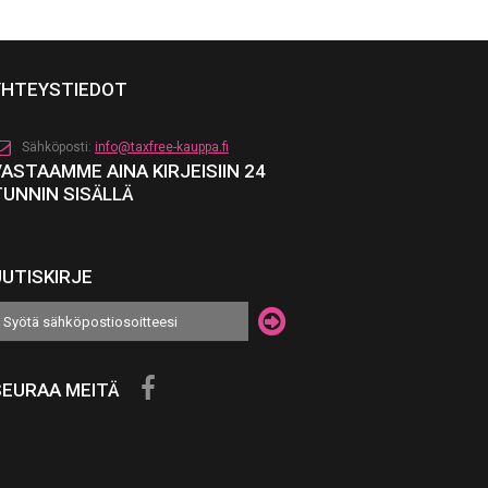
YHTEYSTIEDOT
Sähköposti:
info@taxfree-kauppa.fi
VASTAAMME AINA KIRJEISIIN 24
TUNNIN SISÄLLÄ
UUTISKIRJE
SEURAA MEITÄ