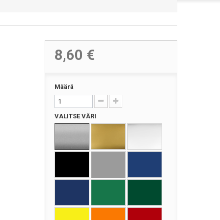
8,60 €
Määrä
VALITSE VÄRI