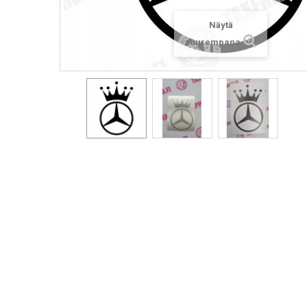
Näytä
suurempana