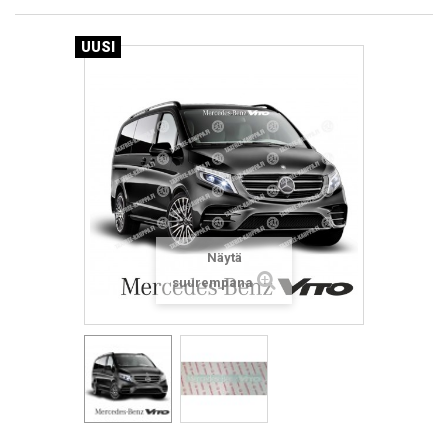
UUSI
Näytä
suurempana