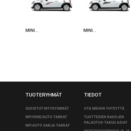
MINI...
MINI...
TUOTERYHMÄT
TIEDOT
SUOSITUT-MYYDYIMMÄT
OTA MEIHIN YHTEYTTÄ
MP/VENE/AUTO TARRAT
TUOTTEIDEN RAHOJEN
PALAUTUS-TAKUU ASIAT
MP/AUTO SARJA TARRAT