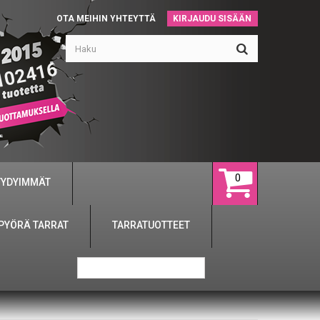
OTA MEIHIN YHTEYTTÄ
KIRJAUDU SISÄÄN
102416
0
YYDYIMMÄT
PYÖRÄ TARRAT
TARRATUOTTEET