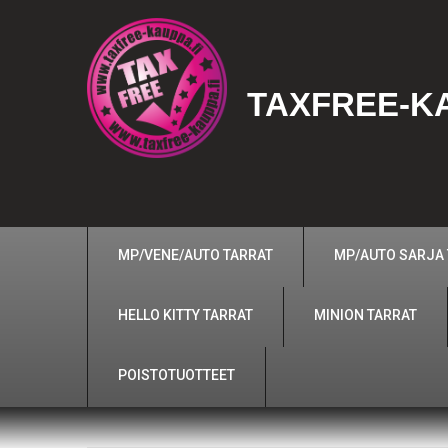
TAXFREE-KA
MP/VENE/AUTO TARRAT
MP/AUTO SARJA
HELLO KITTY TARRAT
MINION TARRAT
POISTOTUOTTEET