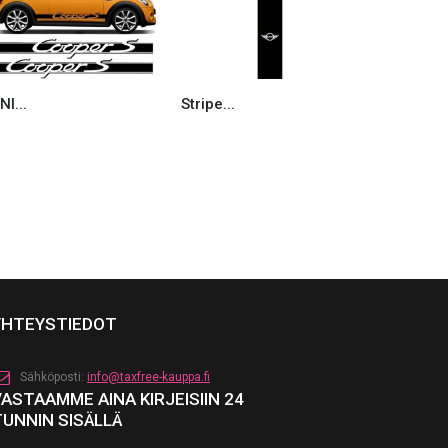
NI...
Stripe...
MINI...
YHTEYSTIEDOT
Sähköposti:
info@taxfree-kauppa.fi
VASTAAMME AINA KIRJEISIIN 24
TUNNIN SISÄLLÄ