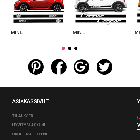
MINI...
MINI...
MI
ASIAKASSIVUT
TILAUKSENI
HYVITYSLASKUNI
OMAT OSOITTEENI