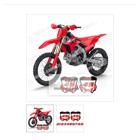
Näytä
suurempana