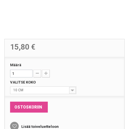
15,80 €
Määrä
VALITSE KOKO
10 CM
OSTOSKORIIN
Lisää toiveluetteloon